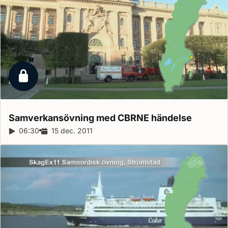
Låst reportage
Samverkansövning med CBRNE
händelse
Reportagelängd:
06:30
Releasedatum:
15 dec. 2011