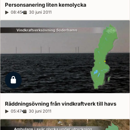
Personsanering liten
kemolycka
Reportagelängd:
08:45
Releasedatum:
30 juni 2011
Låst reportage
Räddningsövning från vindkraftverk till
havs
Reportagelängd:
05:47
Releasedatum:
30 juni 2011