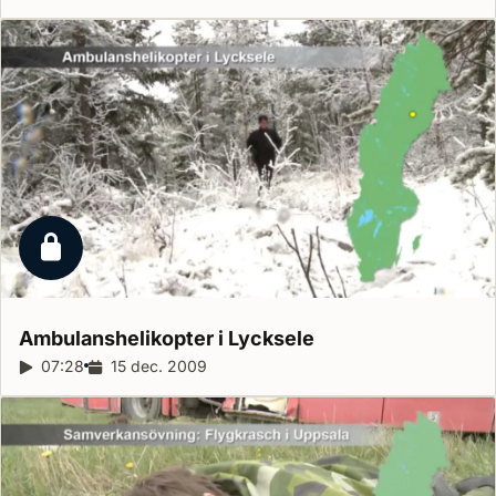
Låst reportage
Ambulanshelikopter i
Lycksele
Reportagelängd:
07:28
Releasedatum:
15 dec. 2009