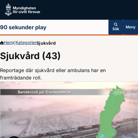
Hoppa till huvudinnehållet
90 sekunder play
Meny
Sök
Hem
Kategorier
Sjukvård
Sjukvård (43)
Reportage där sjukvård eller ambulans har en
framträdande roll.