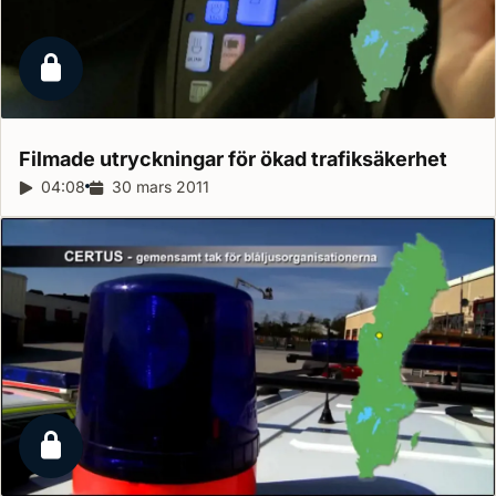
Låst reportage
Filmade utryckningar för ökad
trafiksäkerhet
Reportagelängd:
04:08
Releasedatum:
30 mars 2011
Låst reportage