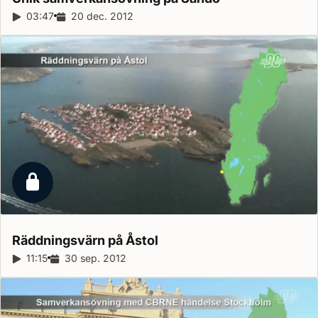
Reportagelängd:
03:47
Releasedatum:
20 dec. 2012
Låst reportage
Räddningsvärn på
Åstol
Reportagelängd:
11:15
Releasedatum:
30 sep. 2012