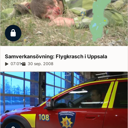
Låst reportage
Samverkansövning: Flygkrasch i
Uppsala
Reportagelängd:
07:01
Releasedatum:
30 sep. 2008