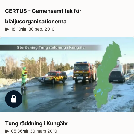
CERTUS - Gemensamt tak för
blåljusorganisationerna
Reportagelängd:
18:10
Releasedatum:
30 sep. 2010
Låst reportage
Tung räddning i
Kungälv
Reportagelängd:
05:36
Releasedatum:
30 mars 2010