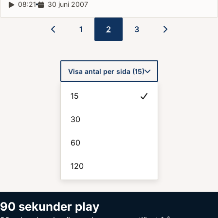
Reportagelängd:
08:21
Releasedatum:
30 juni 2007
1
2
3
Paginering
Visa antal per sida (15)
15
30
60
120
90 sekunder play