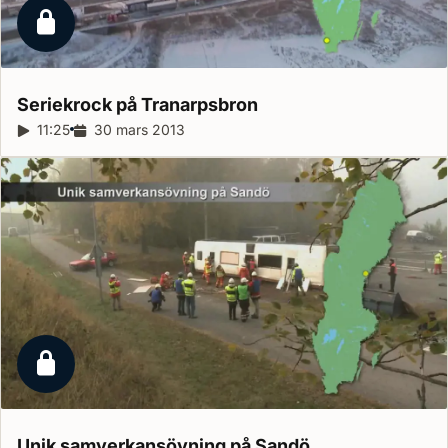
Låst reportage
Seriekrock på
Tranarpsbron
Reportagelängd:
11:25
Releasedatum:
30 mars 2013
Låst reportage
Unik samverkansövning på
Sandö