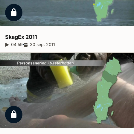
Låst reportage
SkagEx
2011
Reportagelängd:
04:59
Releasedatum:
30 sep. 2011
Låst reportage