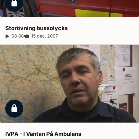
Låst reportage
Storövning
bussolycka
Reportagelängd:
08:08
Releasedatum:
15 dec. 2007
Låst reportage
IVPA - I Väntan På
Ambulans