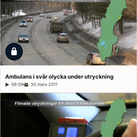
Låst reportage
Ambulans i svår olycka under
utryckning
Reportagelängd:
06:59
Releasedatum:
30 mars 2011