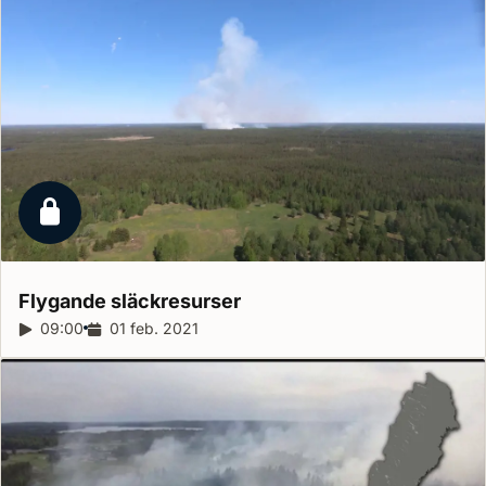
Låst reportage
Flygande
släckresurser
Reportagelängd:
09:00
Releasedatum:
01 feb. 2021