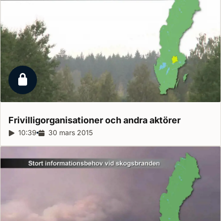
Låst reportage
Frivilligorganisationer och andra
aktörer
Reportagelängd:
10:39
Releasedatum:
30 mars 2015