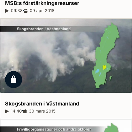
MSB:s
förstärkningsresurser
Reportagelängd:
09:38
Releasedatum:
09 apr. 2018
Låst reportage
Skogsbranden i
Västmanland
Reportagelängd:
14:40
Releasedatum:
30 mars 2015