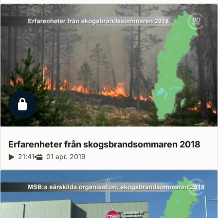
Låst reportage
Erfarenheter från skogsbrandsommaren
2018
Reportagelängd:
21:41
Releasedatum:
01 apr. 2019