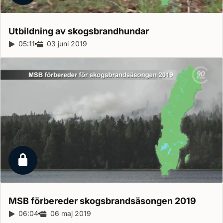
Utbildning av
skogsbrandhundar
Reportagelängd:
05:11
Releasedatum:
03 juni 2019
Låst reportage
MSB förbereder skogsbrandsäsongen
2019
Reportagelängd:
06:04
Releasedatum:
06 maj 2019