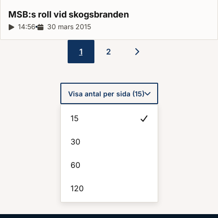
MSB:s roll vid
skogsbranden
Reportagelängd:
14:56
Releasedatum:
30 mars 2015
1
2
Paginering
Visa antal per sida (15)
15
30
60
120