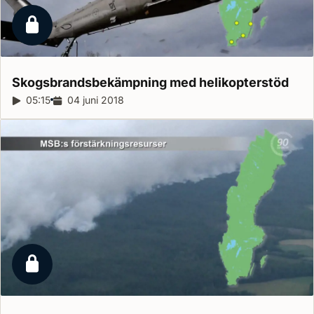
Låst reportage
Skogsbrandsbekämpning med
helikopterstöd
Reportagelängd:
05:15
Releasedatum:
04 juni 2018
Låst reportage