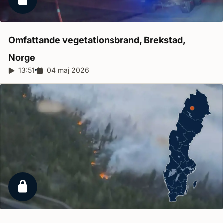
Låst reportage
Omfattande vegetationsbrand, Brekstad,
Norge
Reportagelängd:
13:51
Releasedatum:
04 maj 2026
Låst reportage