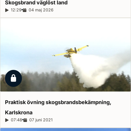
Skogsbrand väglöst
land
Reportagelängd:
12:29
Releasedatum:
04 maj 2026
Låst reportage
Praktisk övning skogsbrandsbekämpning,
Karlskrona
Reportagelängd:
07:48
Releasedatum:
07 juni 2021