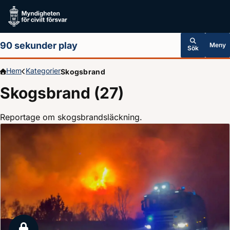
Hoppa till huvudinnehållet
90 sekunder play
Meny
Sök
Hem
Kategorier
Skogsbrand
Skogsbrand (27)
Reportage om skogsbrandsläckning.