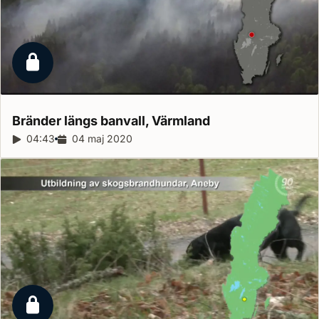
Låst reportage
Bränder längs banvall,
Värmland
Reportagelängd:
04:43
Releasedatum:
04 maj 2020
Låst reportage