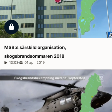
Låst reportage
MSB:s särskild organisation,
skogsbrandsommaren
2018
Reportagelängd:
13:03
Releasedatum:
01 apr. 2019