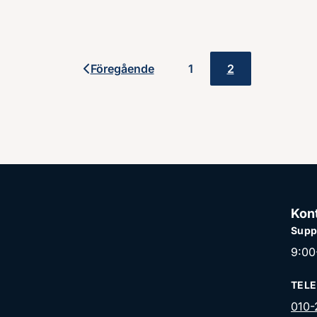
Föregående
1
2
Paginering
Kon
Supp
9:00
TELE
010-