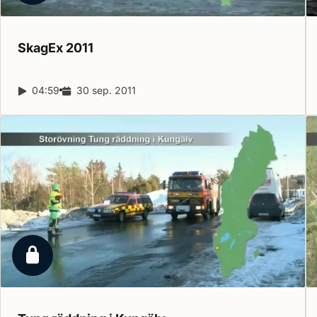
SkagEx
2011
Reportagelängd:
04:59
Releasedatum:
30 sep. 2011
Låst reportage