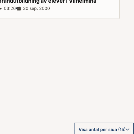
Brandutbildning av elever i
Vilhelmina
Reportagelängd:
03:26
Releasedatum:
30 sep. 2000
Visa antal per sida (15)