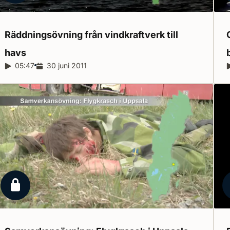
Räddningsövning från vindkraftverk till
havs
Reportagelängd:
05:47
Releasedatum:
30 juni 2011
Låst reportage