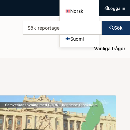
Logga in
Norsk
Dansk
Sök
Sök reportage
Suomi
Vanliga frågor