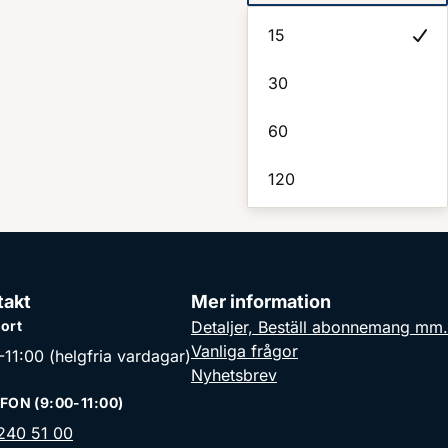
15
30
60
120
takt
Mer information
ort
Detaljer, Beställ abonnemang mm.
Vanliga frågor
-11:00 (helgfria vardagar)
Nyhetsbrev
FON (9:00-11:00)
240 51 00