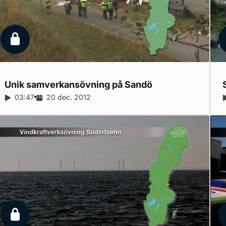
Låst reportage
Unik samverkansövning på
Sandö
Reportagelängd:
03:47
Releasedatum:
20 dec. 2012
Låst reportage