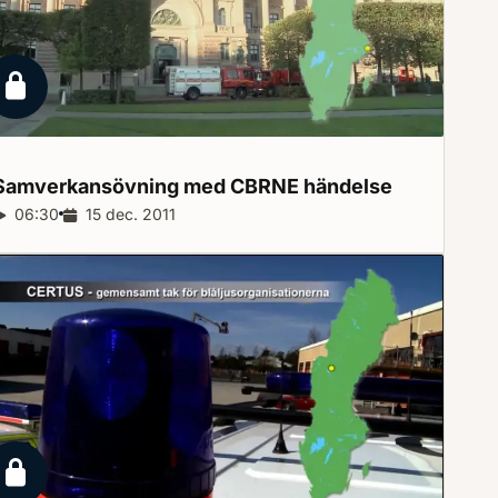
Låst reportage
Samverkansövning med CBRNE
händelse
Reportagelängd:
06:30
Releasedatum:
15 dec. 2011
Låst reportage