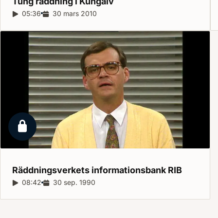
Tung räddning i
Kungälv
Reportagelängd:
05:36
Releasedatum:
30 mars 2010
Låst reportage
Räddningsverkets informationsbank
RIB
Reportagelängd:
08:42
Releasedatum:
30 sep. 1990