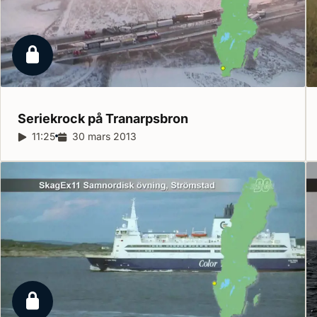
Låst reportage
Seriekrock på
Tranarpsbron
Reportagelängd:
11:25
Releasedatum:
30 mars 2013
Låst reportage