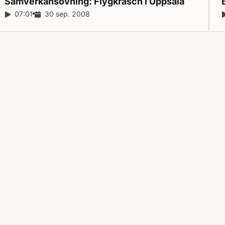
Samverkansövning: Flygkrasch i
Uppsala
Reportagelängd:
07:01
Releasedatum:
30 sep. 2008