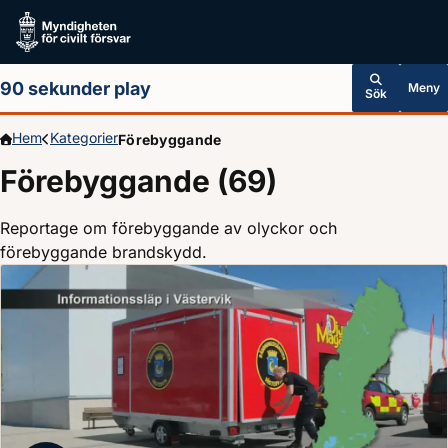
Hoppa till huvudinnehållet
90 sekunder play
Meny
Sök
Hem
Kategorier
Förebyggande
Förebyggande (69)
Reportage om förebyggande av olyckor och
förebyggande brandskydd.