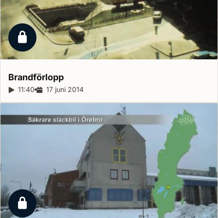
Låst reportage
Brandförlopp
Reportagelängd:
11:40
Releasedatum:
17 juni 2014
Låst reportage