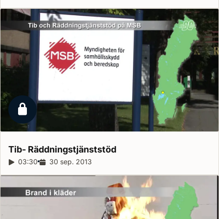
Låst reportage
Tib-
Räddningstjänststöd
Reportagelängd:
03:30
Releasedatum:
30 sep. 2013