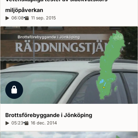
miljöpåverkan
Reportagelängd:
06:08
Releasedatum:
11 sep. 2015
Låst reportage
Brottsförebyggande i
Jönköping
Reportagelängd:
05:23
Releasedatum:
16 dec. 2014