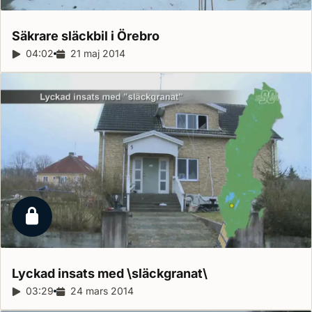
Säkrare släckbil i
Örebro
Reportagelängd:
04:02
Releasedatum:
21 maj 2014
Låst reportage
Lyckad insats med
\släckgranat\
Reportagelängd:
03:29
Releasedatum:
24 mars 2014