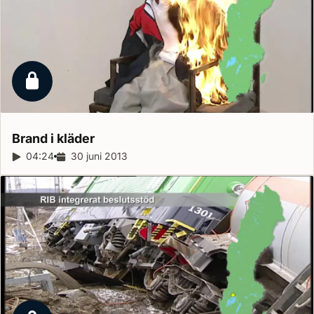
Låst reportage
Brand i
kläder
Reportagelängd:
04:24
Releasedatum:
30 juni 2013