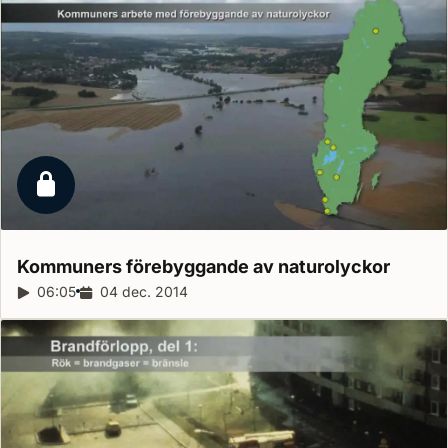
Låst reportage
Kommuners förebyggande av
naturolyckor
Reportagelängd:
06:05
Releasedatum:
04 dec. 2014