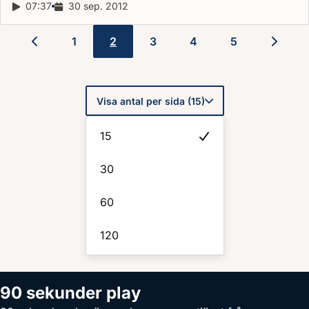
Reportagelängd:
07:37
Releasedatum:
30 sep. 2012
1
2
3
4
5
Paginering
Visa antal per sida (15)
15
30
60
120
90 sekunder play