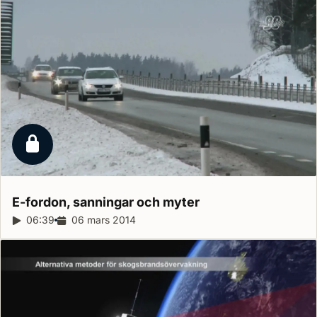
Låst reportage
E-fordon, sanningar och
myter
Reportagelängd:
06:39
Releasedatum:
06 mars 2014