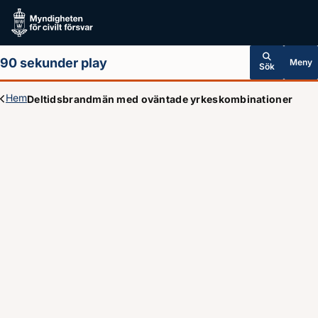
Hoppa till huvudinnehållet
90 sekunder play
Meny
Sök
Hem
Deltidsbrandmän med oväntade yrkeskombinationer