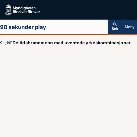
Hoppa till huvudinnehållet
90 sekunder play
Meny
Søk
Hjem
Deltidsbrannmenn med uventede yrkeskombinasjoner