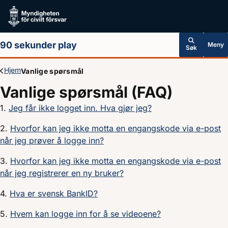
Hoppa till huvudinnehållet
90 sekunder play
Meny
Søk
Hjem
Vanlige spørsmål
Vanlige spørsmål (FAQ)
1.
Jeg får ikke logget inn. Hva gjør jeg?
2.
Hvorfor kan jeg ikke motta en engangskode via e-post
når jeg prøver å logge inn?
3.
Hvorfor kan jeg ikke motta en engangskode via e-post
når jeg registrerer en ny bruker?
4.
Hva er svensk BankID?
5.
Hvem kan logge inn for å se videoene?