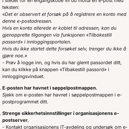
I stedet for en engangskode vil du motta en e-post med
teksten:
«Det er observert et forsøk på å registrere en konto med
denne e-postadressen.
Hvis en konto allerede er koblet til adressen, kan du
gjenopprette tilgangen via funksjonen «Tilbakestill
passord» i innloggingsportalen.
Hvis du ikke startet dette forsøket selv, trenger du ikke å
gjøre noe.»
- Prøv å logge inn, og hvis du har glemt passordet ditt,
kan du klikke på knappen «Tilbakestill passord» i
innloggingsvinduet.
E-posten har havnet i søppelpostmappen.
Sjekk om e-posten har havnet i søppelpostmappen i e-
postprogrammet ditt.
Strenge sikkerhetsinnstillinger i organisasjonens e-
postserver.
- Kontakt organisasjonens IT-avdeling og undersøk om e-