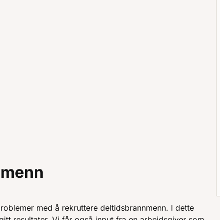
nnmenn
roblemer med å rekruttere deltidsbrannmenn. I dette
itt resultater. Vi får også input fra en arbeidsgiver som