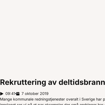
Rekruttering av deltidsbra
Reportasjelengde:
09:41
Utgivelsesdato:
7 oktober 2019
Mange kommunale redningstjenester overalt i Sverige har p
innslaget ser vi på et par eksempler der små endringer har g