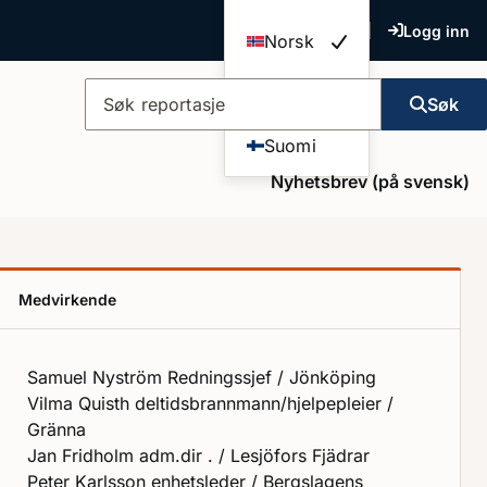
Logg inn
Norsk
Dansk
Søk
Søk reportasje
Suomi
Nyhetsbrev (på svensk)
Medvirkende
Samuel Nyström Redningssjef / Jönköping
Vilma Quisth deltidsbrannmann/hjelpepleier /
Gränna
Jan Fridholm adm.dir . / Lesjöfors Fjädrar
Peter Karlsson enhetsleder / Bergslagens