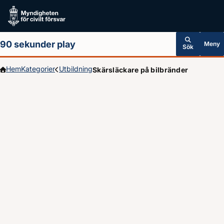
Hoppa till huvudinnehållet
90 sekunder play
Meny
Sök
Hem
Kategorier
Utbildning
Skärsläckare på bilbränder