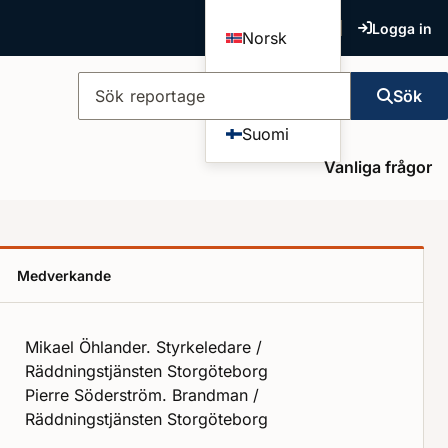
Logga in
Norsk
Dansk
Sök
Sök reportage
Suomi
Vanliga frågor
Medverkande
Mikael Öhlander. Styrkeledare /
Räddningstjänsten Storgöteborg
Pierre Söderström. Brandman /
Räddningstjänsten Storgöteborg