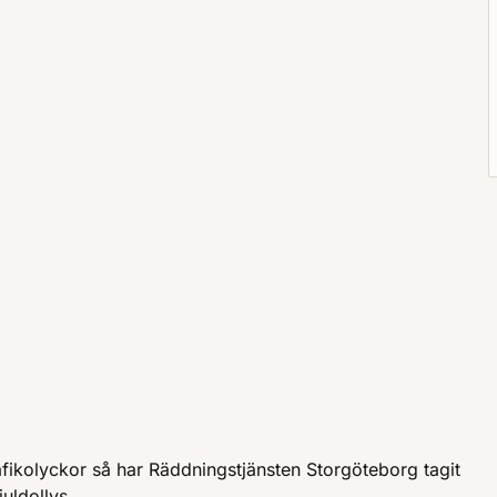
fikolyckor så har Räddningstjänsten Storgöteborg tagit
juldollys.