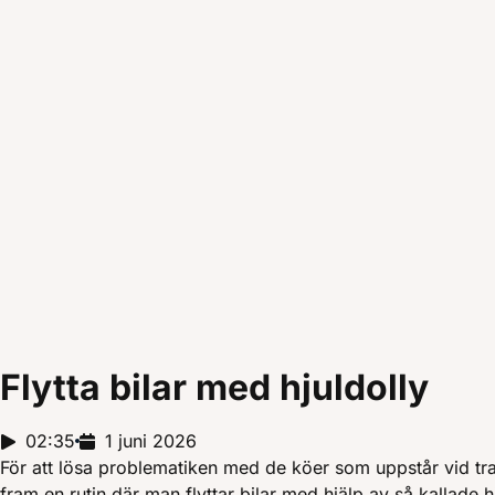
Flytta bilar med hjuldolly
Reportagelängd:
02:35
Releasedatum:
1 juni 2026
För att lösa problematiken med de köer som uppstår vid tra
fram en rutin där man flyttar bilar med hjälp av så kallade h