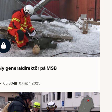
Låst reportage
Ny generaldirektör på
MSB
Reportagelängd:
05:33
Releasedatum:
07 apr. 2025