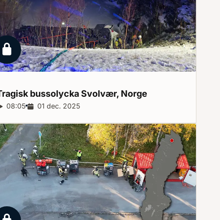
Låst reportage
Tragisk bussolycka Svolvær,
Norge
Reportagelängd:
08:05
Releasedatum:
01 dec. 2025