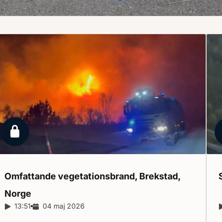
Låst reportage
Omfattande vegetationsbrand, Brekstad,
Norge
Reportagelängd:
13:51
Releasedatum:
04 maj 2026