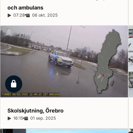
och
ambulans
Reportagelängd:
07:28
Releasedatum:
06 okt. 2025
Låst reportage
Skolskjutning,
Örebro
Reportagelängd:
16:15
Releasedatum:
01 sep. 2025