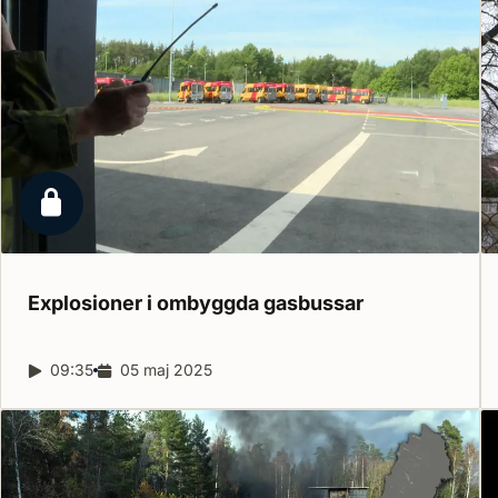
Låst reportage
Explosioner i ombyggda
gasbussar
Reportagelängd:
09:35
Releasedatum:
05 maj 2025