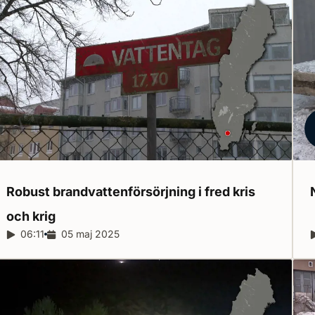
Robust brandvattenförsörjning i fred kris
och
krig
Reportagelängd:
06:11
Releasedatum:
05 maj 2025