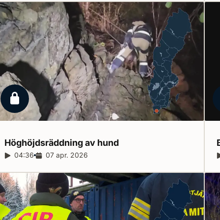
Låst reportage
Höghöjdsräddning av
hund
Reportagelängd:
04:36
Releasedatum:
07 apr. 2026