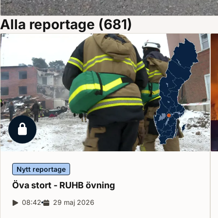
Alla reportage (681)
Låst reportage
Nytt reportage
Öva stort - RUHB
övning
Reportagelängd:
08:42
Releasedatum:
29 maj 2026