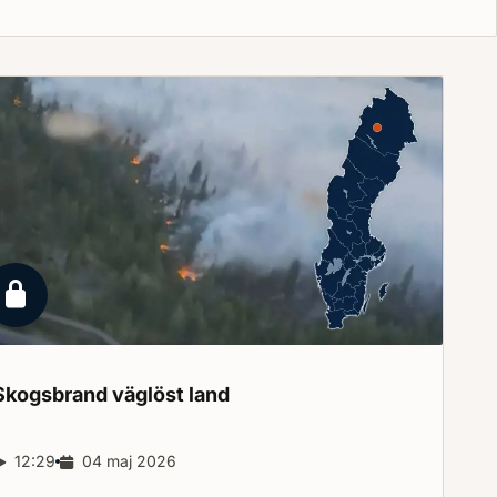
Låst reportage
Skogsbrand väglöst
land
Reportagelängd:
12:29
Releasedatum:
04 maj 2026