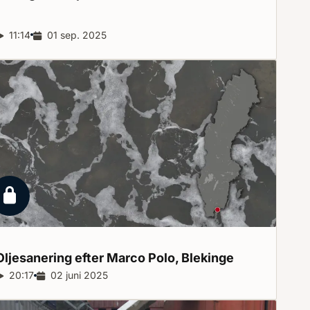
Reportagelängd:
11:14
Releasedatum:
01 sep. 2025
Låst reportage
Oljesanering efter Marco Polo,
Blekinge
Reportagelängd:
20:17
Releasedatum:
02 juni 2025