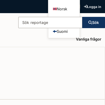
Logga in
Norsk
Dansk
Sök
Sök reportage
Suomi
Vanliga frågor