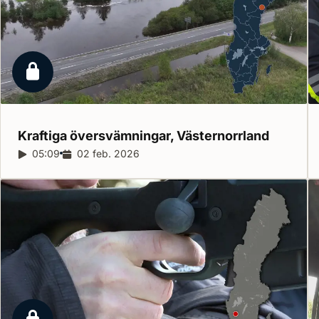
Låst reportage
Kraftiga översvämningar,
Västernorrland
Reportagelängd:
05:09
Releasedatum:
02 feb. 2026