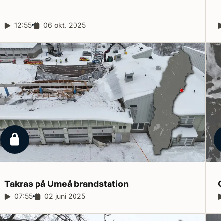
Reportagelängd:
12:55
Releasedatum:
06 okt. 2025
Låst reportage
Takras på Umeå
brandstation
Reportagelängd:
07:55
Releasedatum:
02 juni 2025