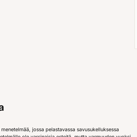
a
nyt menetelmää, jossa pelastavassa savusukelluksessa
enetelmälle ole varsinaisia esteitä, mutta varmuuden vuoksi