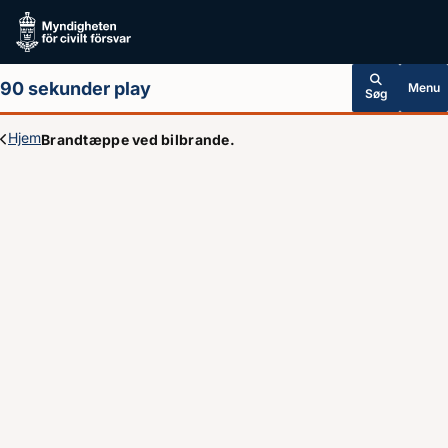
Hoppa till huvudinnehållet
90 sekunder play
Menu
Søg
Hjem
Brandtæppe ved bilbrande.