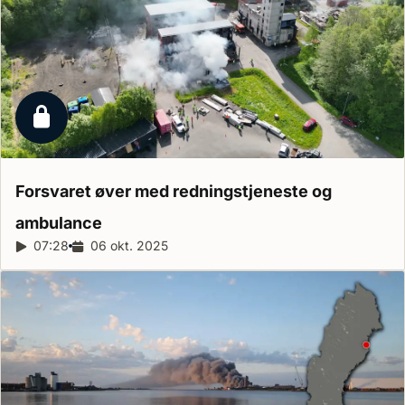
Låst reportage
Forsvaret øver med redningstjeneste og
ambulance
Reportagelængde:
07:28
Udgivelsesdato:
06 okt. 2025