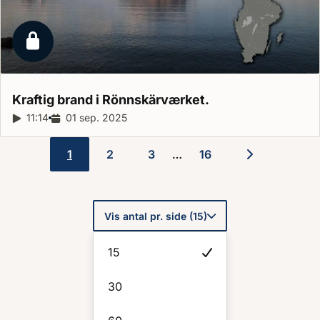
Låst reportage
Kraftig brand i
Rönnskärværket.
Reportagelængde:
11:14
Udgivelsesdato:
01 sep. 2025
1
2
3
16
…
Sideinddeling
Vis antal pr. side (15)
15
30