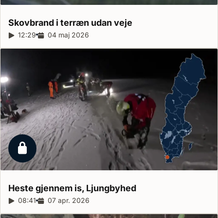
Skovbrand i terræn udan
veje
Reportagelængde:
12:29
Udgivelsesdato:
04 maj 2026
Låst reportage
Heste gjennem is,
Ljungbyhed
Reportagelængde:
08:41
Udgivelsesdato:
07 apr. 2026