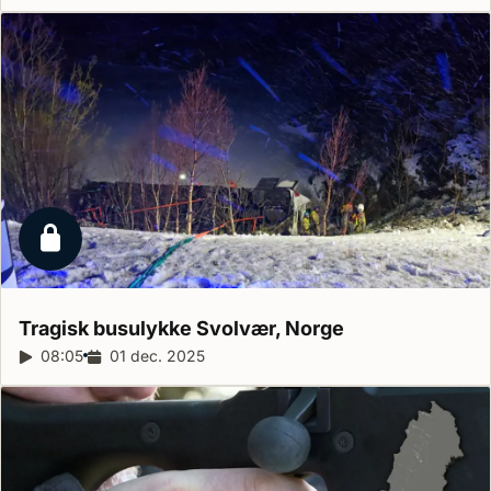
Låst reportage
Tragisk busulykke Svolvær,
Norge
Reportagelængde:
08:05
Udgivelsesdato:
01 dec. 2025