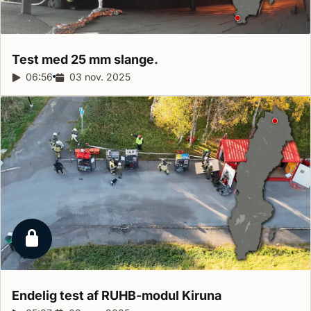
Test med 25 mm
slange.
Reportagelængde:
06:56
Udgivelsesdato:
03 nov. 2025
Låst reportage
Endelig test af RUHB-modul
Kiruna