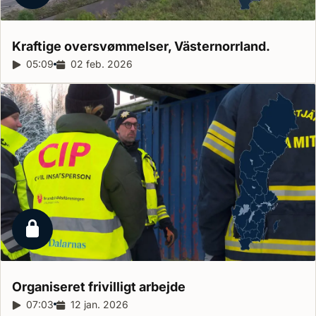
Kraftige oversvømmelser,
Västernorrland.
Reportagelængde:
05:09
Udgivelsesdato:
02 feb. 2026
Låst reportage
Organiseret frivilligt
arbejde
Reportagelængde:
07:03
Udgivelsesdato:
12 jan. 2026