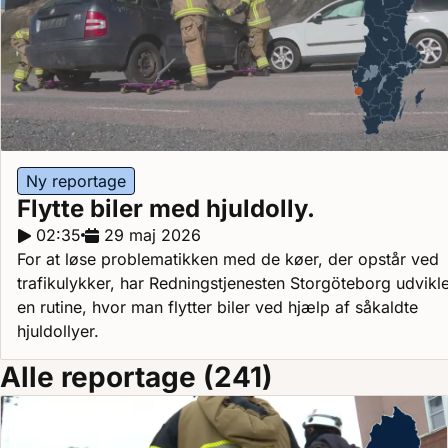
Ny reportage
Flytte biler med hjuldolly.
Reportagelængde:
02:35
Udgivelsesdato:
29 maj 2026
For at løse problematikken med de køer, der opstår ved
trafikulykker, har Redningstjenesten Storgöteborg udvikle
en rutine, hvor man flytter biler ved hjælp af såkaldte
hjuldollyer.
Alle reportage (241)