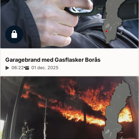
Låst reportage
Garagebrand med Gasflasker
Borås
Reportagelængde:
06:22
Udgivelsesdato:
01 dec. 2025