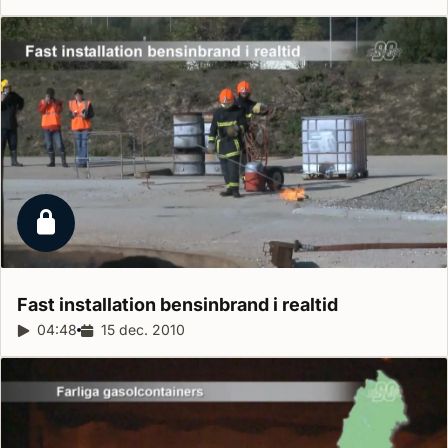
Låst reportage
Fast installation bensinbrand i
realtid
Reportagelängd:
04:48
Releasedatum:
15 dec. 2010