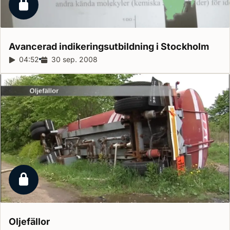
Låst reportage
Avancerad indikeringsutbildning i
Stockholm
Reportagelängd:
04:52
Releasedatum:
30 sep. 2008
Låst reportage
Oljefällor