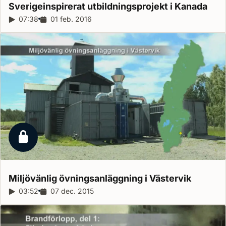
Sverigeinspirerat utbildningsprojekt i
Kanada
Reportagelängd:
07:38
Releasedatum:
01 feb. 2016
Låst reportage
Miljövänlig övningsanläggning i
Västervik
Reportagelängd:
03:52
Releasedatum:
07 dec. 2015