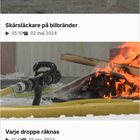
Skärsläckare på
bilbränder
Reportagelängd:
05:10
Releasedatum:
02 maj 2024
Varje droppe
räknas
Reportagelängd:
11:41
Releasedatum:
01 apr. 2024