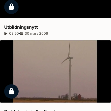
Låst reportage
Utbildningsnytt
Reportagelängd:
03:50
Releasedatum:
30 mars 2006
Låst reportage