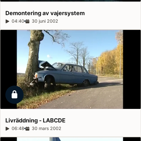
Demontering av
vajersystem
Reportagelängd:
04:40
Releasedatum:
30 juni 2002
Låst reportage
Livräddning -
LABCDE
Reportagelängd:
06:48
Releasedatum:
30 mars 2002