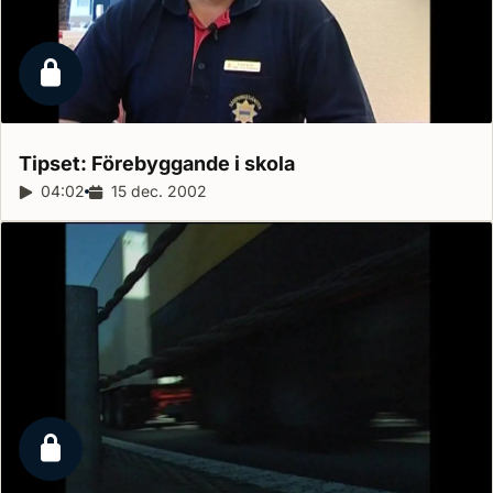
Låst reportage
Tipset: Förebyggande i
skola
Reportagelängd:
04:02
Releasedatum:
15 dec. 2002
Låst reportage