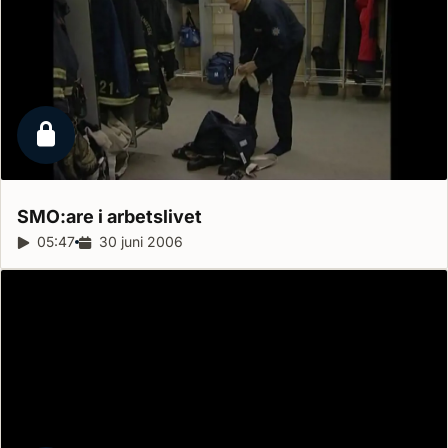
Låst reportage
SMO:are i
arbetslivet
Reportagelängd:
05:47
Releasedatum:
30 juni 2006