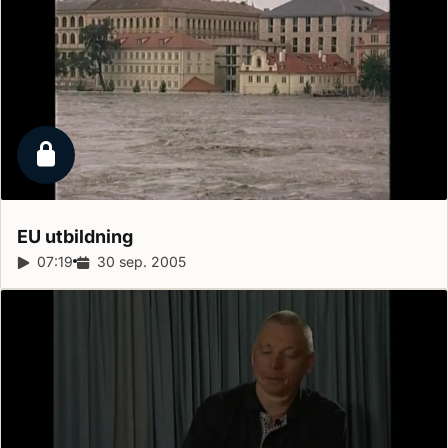
Låst reportage
EU
utbildning
Reportagelängd:
07:19
Releasedatum:
30 sep. 2005