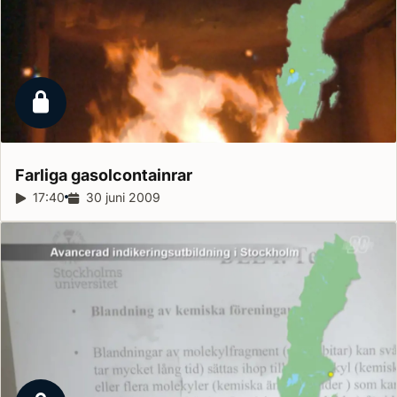
Låst reportage
Farliga
gasolcontainrar
Reportagelängd:
17:40
Releasedatum:
30 juni 2009