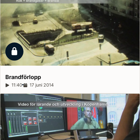
Låst reportage
Brandförlopp
Reportagelängd:
11:40
Releasedatum:
17 juni 2014