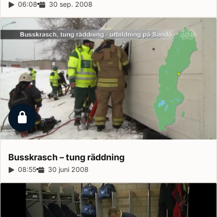
Reportagelängd:
06:08
Releasedatum:
30 sep. 2008
Låst reportage
Busskrasch – tung
räddning
Reportagelängd:
08:55
Releasedatum:
30 juni 2008