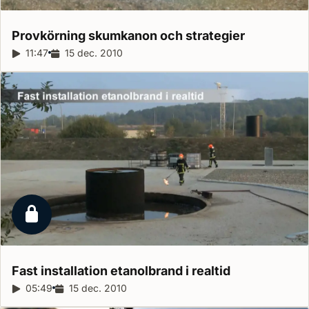
Provkörning skumkanon och
strategier
Reportagelängd:
11:47
Releasedatum:
15 dec. 2010
Låst reportage
Fast installation etanolbrand i
realtid
Reportagelängd:
05:49
Releasedatum:
15 dec. 2010