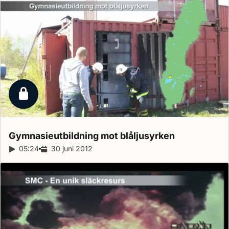
Låst reportage
Gymnasieutbildning mot
blåljusyrken
Reportagelängd:
05:24
Releasedatum:
30 juni 2012