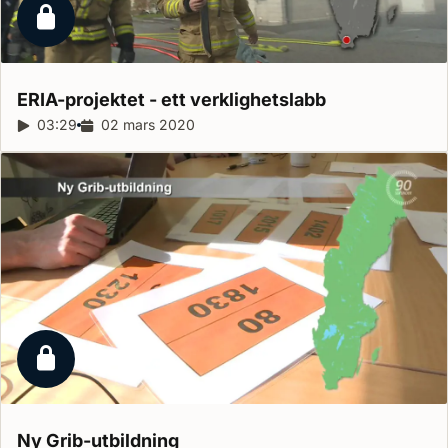
Låst reportage
ERIA-projektet - ett
verklighetslabb
Reportagelängd:
03:29
Releasedatum:
02 mars 2020
Låst reportage
Ny
Grib-utbildning