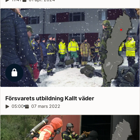
Låst reportage
Försvarets utbildning Kallt
väder
Reportagelängd:
05:00
Releasedatum:
07 mars 2022