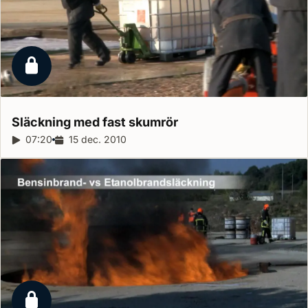
Låst reportage
Släckning med fast
skumrör
Reportagelängd:
07:20
Releasedatum:
15 dec. 2010