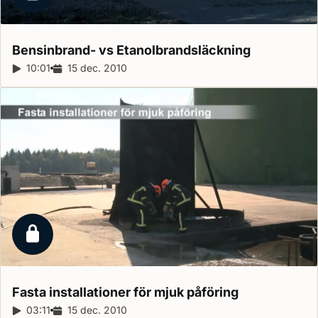
Låst reportage
Bensinbrand- vs
Etanolbrandsläckning
Reportagelängd:
10:01
Releasedatum:
15 dec. 2010
Låst reportage
Fasta installationer för mjuk
påföring
Reportagelängd:
03:11
Releasedatum:
15 dec. 2010