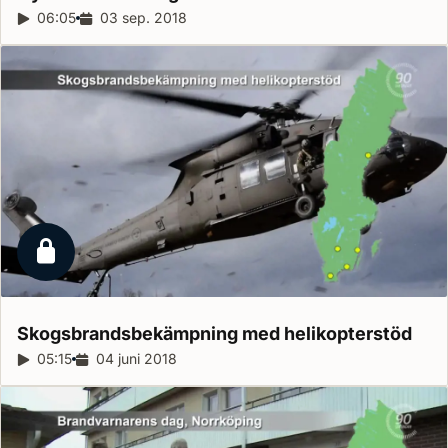
Reportagelängd:
06:05
Releasedatum:
03 sep. 2018
Låst reportage
Skogsbrandsbekämpning med
helikopterstöd
Reportagelängd:
05:15
Releasedatum:
04 juni 2018