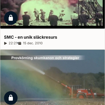
Låst reportage
SMC - en unik
släckresurs
Reportagelängd:
22:21
Releasedatum:
15 dec. 2010
Låst reportage