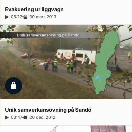
Evakuering ur
liggvagn
Reportagelängd:
05:22
Releasedatum:
30 mars 2013
Låst reportage
Unik samverkansövning på
Sandö
Reportagelängd:
03:47
Releasedatum:
20 dec. 2012