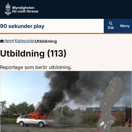
Hoppa till huvudinnehållet
90 sekunder play
Meny
Sök
Hem
Kategorier
Utbildning
Utbildning (113)
Reportage som berör utbildning.