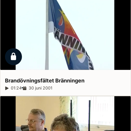
Låst reportage
Brandövningsfältet
Bränningen
Reportagelängd:
01:24
Releasedatum:
30 juni 2001