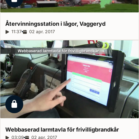
Låst reportage
Återvinningsstation i lågor,
Vaggeryd
Reportagelängd:
11:37
Releasedatum:
02 apr. 2017
Låst reportage
Webbaserad larmtavla för
frivilligbrandkår
Reportagelängd:
03:09
Releasedatum:
02 apr. 2017