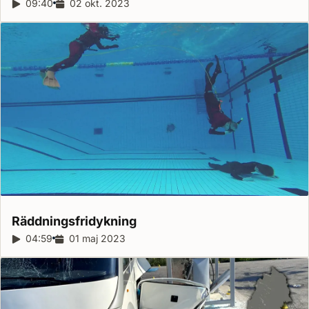
Reportagelängd:
09:40
Releasedatum:
02 okt. 2023
Räddningsfridykning
Reportagelängd:
04:59
Releasedatum:
01 maj 2023