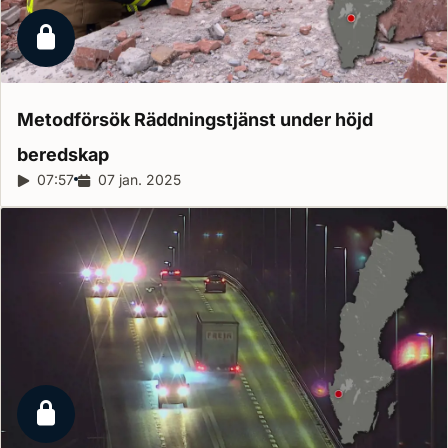
Låst reportage
Metodförsök Räddningstjänst under höjd
beredskap
Reportagelängd:
07:57
Releasedatum:
07 jan. 2025
Låst reportage