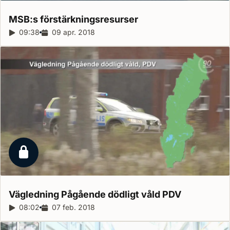
MSB:s
förstärkningsresurser
Reportagelängd:
09:38
Releasedatum:
09 apr. 2018
Låst reportage
Vägledning Pågående dödligt våld
PDV
Reportagelängd:
08:02
Releasedatum:
07 feb. 2018