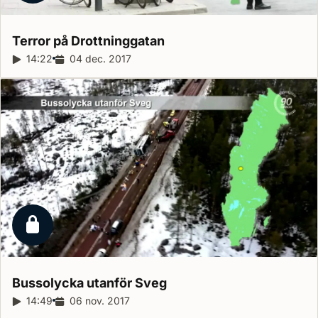
Terror på
Drottninggatan
Reportagelängd:
14:22
Releasedatum:
04 dec. 2017
Låst reportage
Bussolycka utanför
Sveg
Reportagelängd:
14:49
Releasedatum:
06 nov. 2017