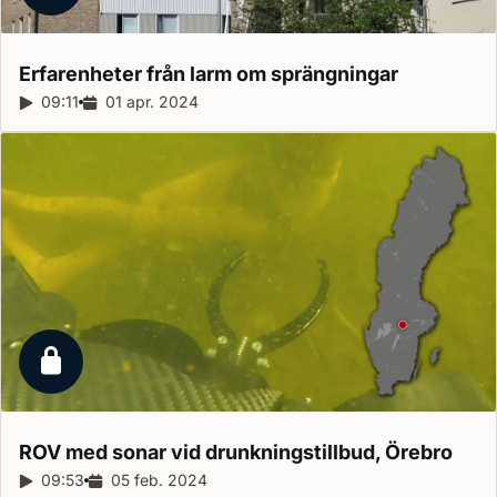
Erfarenheter från larm om
sprängningar
Reportagelängd:
09:11
Releasedatum:
01 apr. 2024
Låst reportage
ROV med sonar vid drunkningstillbud,
Örebro
Reportagelängd:
09:53
Releasedatum:
05 feb. 2024