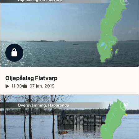
Låst reportage
Oljepåslag
Flatvarp
Reportagelängd:
11:33
Releasedatum:
07 jan. 2019