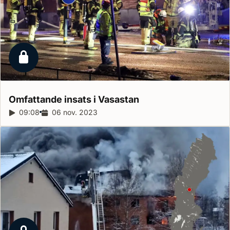
Låst reportage
Omfattande insats i
Vasastan
Reportagelängd:
09:08
Releasedatum:
06 nov. 2023