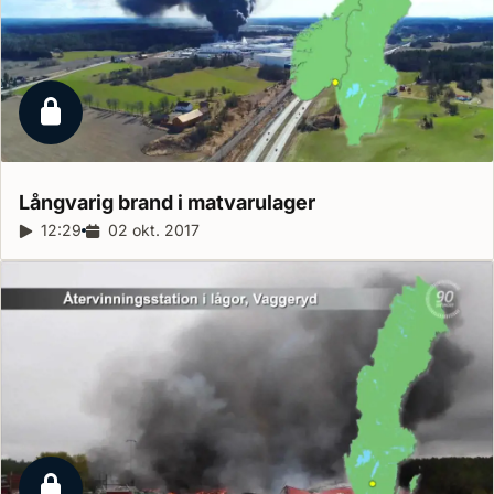
Låst reportage
Långvarig brand i
matvarulager
Reportagelängd:
12:29
Releasedatum:
02 okt. 2017