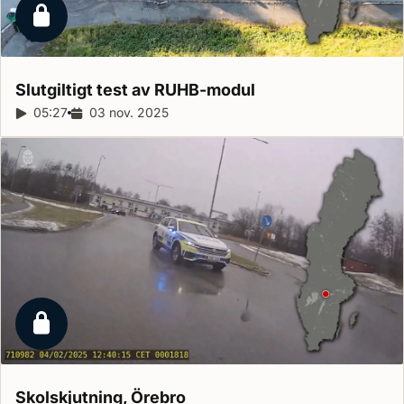
Låst reportage
Slutgiltigt test av
RUHB-modul
Reportagelängd:
05:27
Releasedatum:
03 nov. 2025
Låst reportage
Skolskjutning,
Örebro