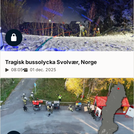
Låst reportage
Tragisk bussolycka Svolvær,
Norge
Reportagelängd:
08:05
Releasedatum:
01 dec. 2025