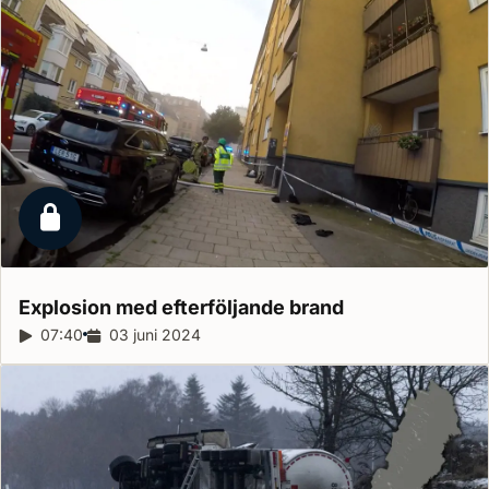
Låst reportage
Explosion med efterföljande
brand
Reportagelängd:
07:40
Releasedatum:
03 juni 2024