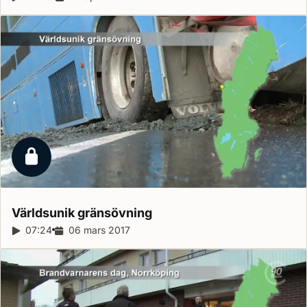
Låst reportage
Världsunik
gränsövning
Reportagelängd:
07:24
Releasedatum:
06 mars 2017