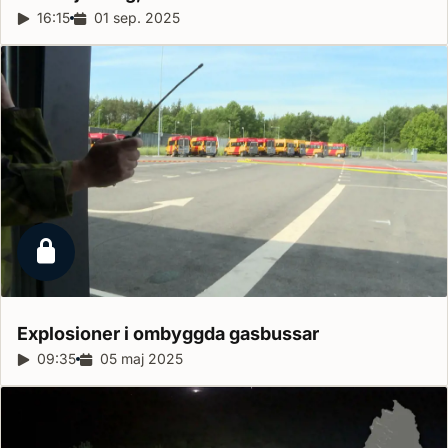
Reportagelängd:
16:15
Releasedatum:
01 sep. 2025
Låst reportage
Explosioner i ombyggda
gasbussar
Reportagelängd:
09:35
Releasedatum:
05 maj 2025