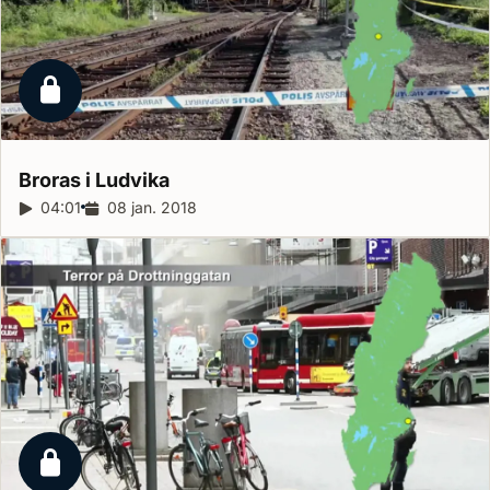
Låst reportage
Broras i
Ludvika
Reportagelängd:
04:01
Releasedatum:
08 jan. 2018
Låst reportage