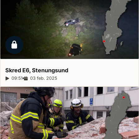
Låst reportage
Skred E6,
Stenungsund
Reportagelängd:
09:51
Releasedatum:
03 feb. 2025