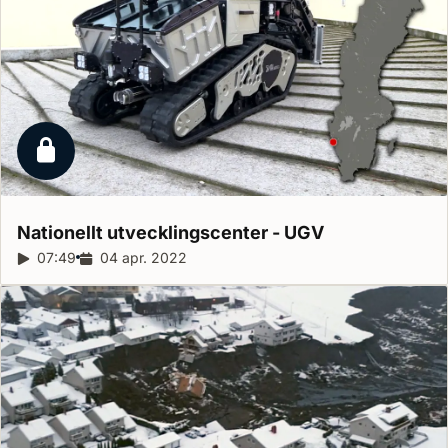
Låst reportage
Nationellt utvecklingscenter -
UGV
Reportagelängd:
07:49
Releasedatum:
04 apr. 2022