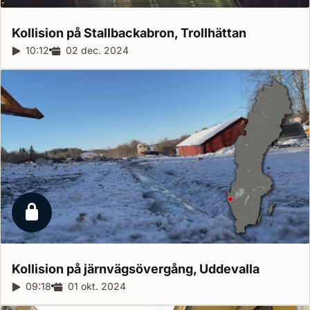
Kollision på Stallbackabron,
Trollhättan
Reportagelängd:
10:12
Releasedatum:
02 dec. 2024
Låst reportage
Kollision på järnvägsövergång,
Uddevalla
Reportagelängd:
09:18
Releasedatum:
01 okt. 2024