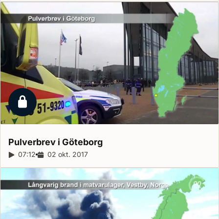
Låst reportage
Pulverbrev i
Göteborg
Reportagelängd:
07:12
Releasedatum:
02 okt. 2017