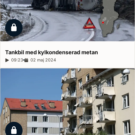
Låst reportage
Tankbil med kylkondenserad
metan
Reportagelängd:
09:23
Releasedatum:
02 maj 2024
Låst reportage