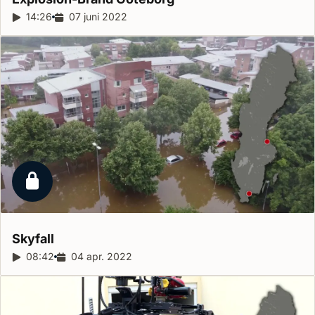
Reportagelängd:
14:26
Releasedatum:
07 juni 2022
Låst reportage
Skyfall
Reportagelängd:
08:42
Releasedatum:
04 apr. 2022