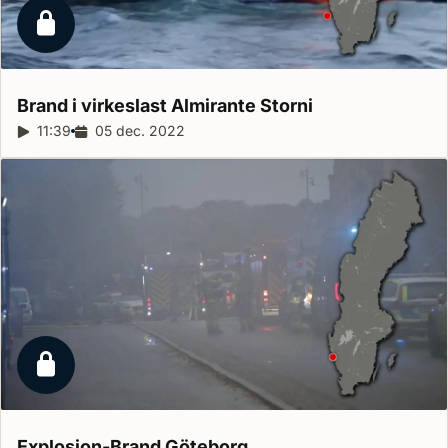
Låst reportage
Brand i virkeslast Almirante
Storni
Reportagelängd:
11:39
Releasedatum:
05 dec. 2022
Låst reportage
Explosion-Brand
Göteborg