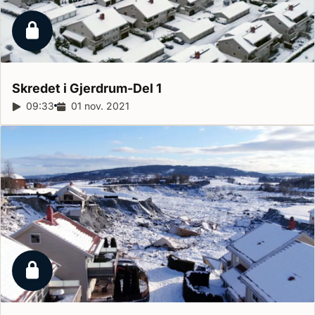
Låst reportage
Skredet i Gjerdrum-Del
1
Reportagelängd:
09:33
Releasedatum:
01 nov. 2021
Låst reportage