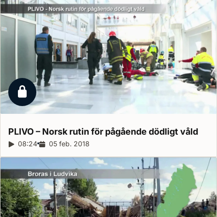
Låst reportage
PLIVO – Norsk rutin för pågående dödligt
våld
Reportagelängd:
08:24
Releasedatum:
05 feb. 2018