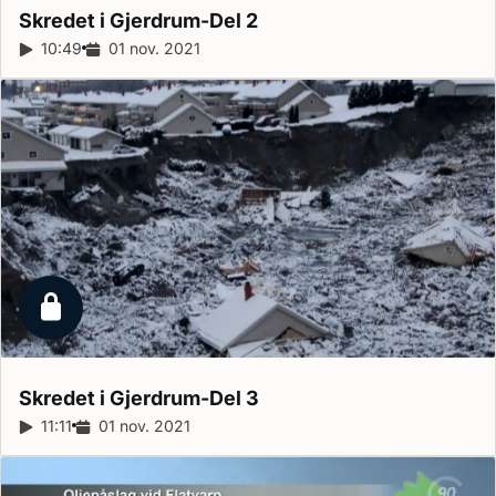
Skredet i Gjerdrum-Del
2
Reportagelängd:
10:49
Releasedatum:
01 nov. 2021
Låst reportage
Skredet i Gjerdrum-Del
3
Reportagelängd:
11:11
Releasedatum:
01 nov. 2021