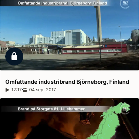
Låst reportage
Omfattande industribrand Björneborg,
Finland
Reportagelängd:
12:17
Releasedatum:
04 sep. 2017