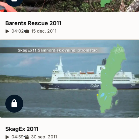
Låst reportage
Barents Rescue
2011
Reportagelängd:
04:02
Releasedatum:
15 dec. 2011
Låst reportage
SkagEx
2011
Reportagelängd:
04:59
Releasedatum:
30 sep. 2011