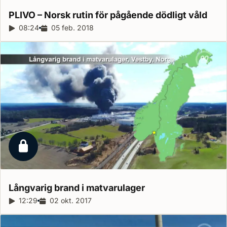
PLIVO – Norsk rutin för pågående dödligt
våld
Reportagelängd:
08:24
Releasedatum:
05 feb. 2018
Låst reportage
Långvarig brand i
matvarulager
Reportagelängd:
12:29
Releasedatum:
02 okt. 2017