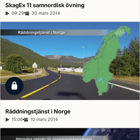
SkagEx 11 samnordisk
övning
Reportagelängd:
09:29
Releasedatum:
30 mars 2014
Låst reportage
Räddningstjänst i
Norge
Reportagelängd:
15:06
Releasedatum:
10 mars 2014