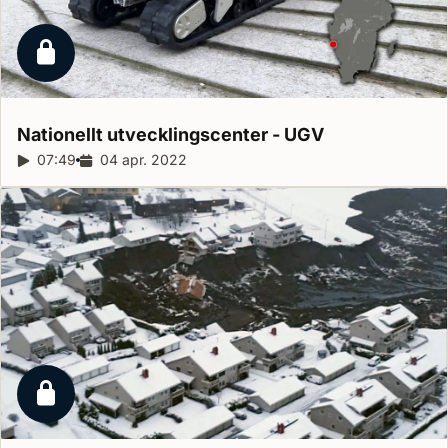
Låst reportage
Nationellt utvecklingscenter -
UGV
Reportagelängd:
07:49
Releasedatum:
04 apr. 2022
Låst reportage