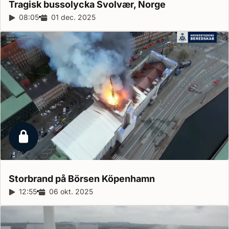
Tragisk bussolycka Svolvær,
Norge
Reportagelängd:
08:05
Releasedatum:
01 dec. 2025
Låst reportage
Storbrand på Börsen
Köpenhamn
Reportagelängd:
12:55
Releasedatum:
06 okt. 2025