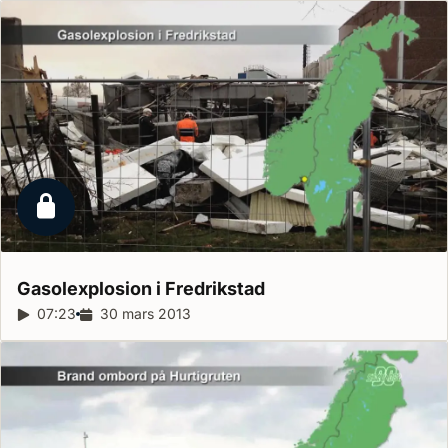
Låst reportage
Gasolexplosion i
Fredrikstad
Reportagelängd:
07:23
Releasedatum:
30 mars 2013