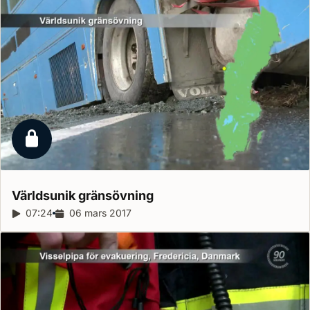
Låst reportage
Världsunik
gränsövning
Reportagelängd:
07:24
Releasedatum:
06 mars 2017