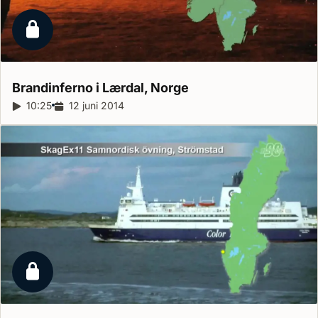
Låst reportage
Brandinferno i Lærdal,
Norge
Reportagelängd:
10:25
Releasedatum:
12 juni 2014
Låst reportage