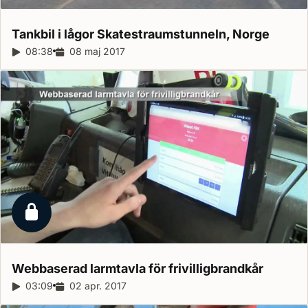
Tankbil i lågor Skatestraumstunneln,
Norge
Reportagelängd:
08:38
Releasedatum:
08 maj 2017
Låst reportage
Webbaserad larmtavla för
frivilligbrandkår
Reportagelängd:
03:09
Releasedatum:
02 apr. 2017