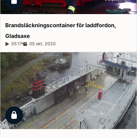
Låst reportage
Brandsläckningscontainer för laddfordon,
Gladsaxe
Reportagelängd:
05:17
Releasedatum:
05 okt. 2020
Låst reportage