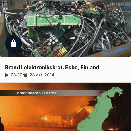
Låst reportage
Brand i elektronikskrot. Esbo,
Finland
Reportagelängd:
08:20
Releasedatum:
23 okt. 2014