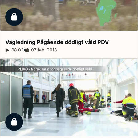
Låst reportage
Vägledning Pågående dödligt våld
PDV
Reportagelängd:
08:02
Releasedatum:
07 feb. 2018
Låst reportage