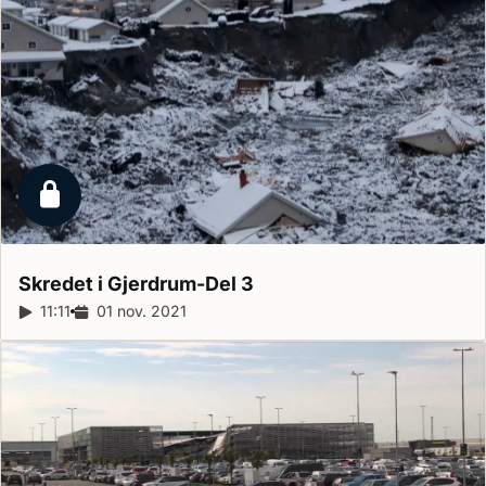
Låst reportage
Skredet i Gjerdrum-Del
3
Reportagelängd:
11:11
Releasedatum:
01 nov. 2021