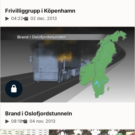
Frivilliggrupp i
Köpenhamn
Reportagelängd:
04:22
Releasedatum:
02 dec. 2013
Låst reportage
Brand i
Oslofjordstunneln
Reportagelängd:
08:18
Releasedatum:
04 nov. 2013