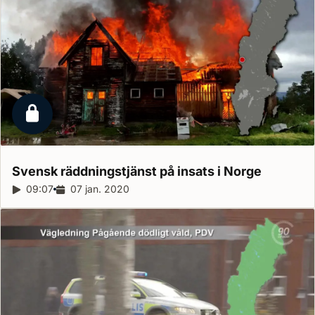
Låst reportage
Svensk räddningstjänst på insats i
Norge
Reportagelängd:
09:07
Releasedatum:
07 jan. 2020