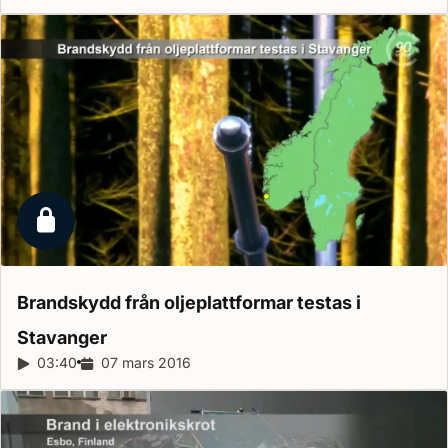
Låst reportage
Brandskydd från oljeplattformar testas i
Stavanger
Reportagelängd:
03:40
Releasedatum:
07 mars 2016