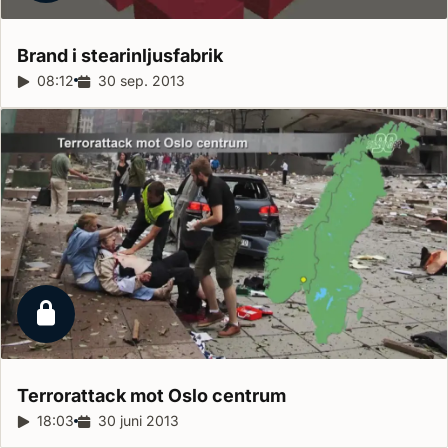
Brand i
stearinljusfabrik
Reportagelängd:
08:12
Releasedatum:
30 sep. 2013
Låst reportage
Terrorattack mot Oslo
centrum
Reportagelängd:
18:03
Releasedatum:
30 juni 2013