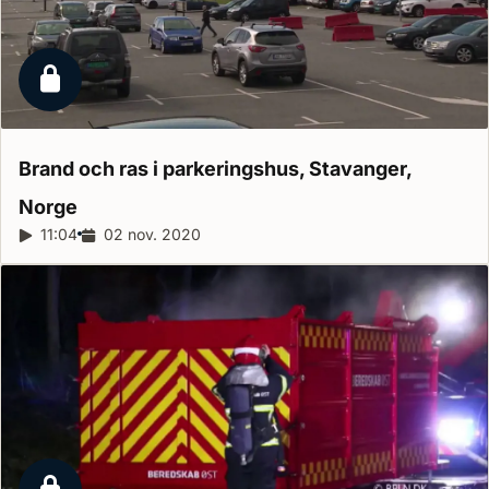
Låst reportage
Brand och ras i parkeringshus, Stavanger,
Norge
Reportagelängd:
11:04
Releasedatum:
02 nov. 2020