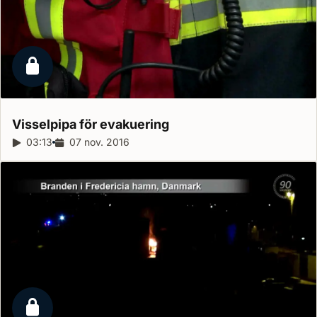
Låst reportage
Visselpipa för
evakuering
Reportagelängd:
03:13
Releasedatum:
07 nov. 2016
Låst reportage