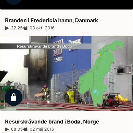
Branden i Fredericia hamn,
Danmark
Reportagelängd:
22:25
Releasedatum:
03 okt. 2016
Låst reportage
Resurskrävande brand i Bodø,
Norge
Reportagelängd:
08:05
Releasedatum:
02 maj 2016