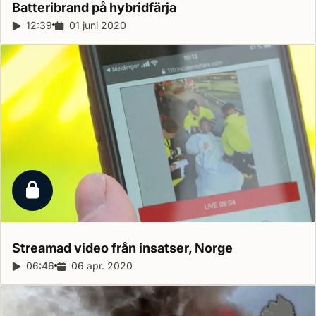
Batteribrand på
hybridfärja
Reportagelängd:
12:39
Releasedatum:
01 juni 2020
Låst reportage
Streamad video från insatser,
Norge
Reportagelängd:
06:46
Releasedatum:
06 apr. 2020