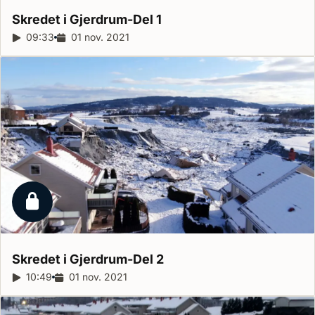
Skredet i Gjerdrum-Del
1
Reportagelängd:
09:33
Releasedatum:
01 nov. 2021
Låst reportage
Skredet i Gjerdrum-Del
2
Reportagelängd:
10:49
Releasedatum:
01 nov. 2021