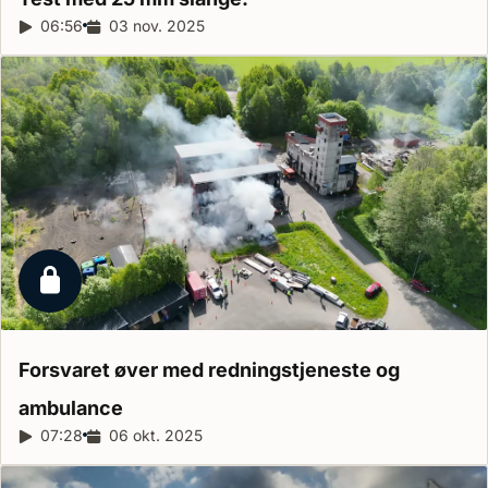
Reportagelængde:
06:56
Udgivelsesdato:
03 nov. 2025
Låst reportage
Forsvaret øver med redningstjeneste og
ambulance
Reportagelængde:
07:28
Udgivelsesdato:
06 okt. 2025