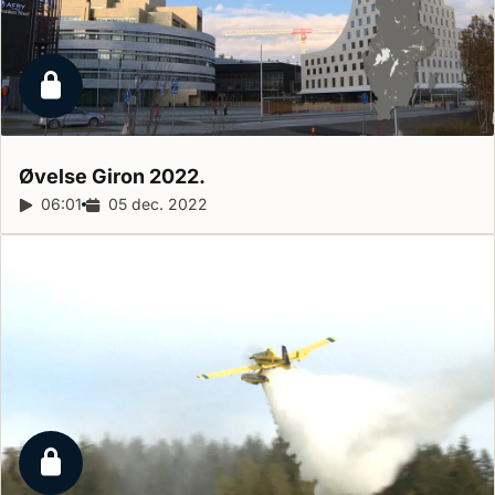
Låst reportage
Øvelse Giron
2022.
Reportagelængde:
06:01
Udgivelsesdato:
05 dec. 2022
Låst reportage