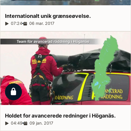
Internationalt unik
grænseøvelse.
Reportagelængde:
07:24
Udgivelsesdato:
06 mar. 2017
Låst reportage
Holdet for avancerede redninger i
Höganäs.
Reportagelængde:
04:49
Udgivelsesdato:
09 jan. 2017