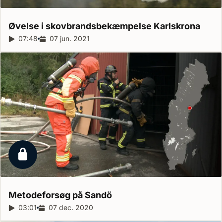
Øvelse i skovbrandsbekæmpelse
Karlskrona
Reportagelængde:
07:48
Udgivelsesdato:
07 jun. 2021
Låst reportage
Metodeforsøg på
Sandö
Reportagelængde:
03:01
Udgivelsesdato:
07 dec. 2020