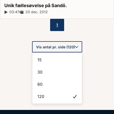
Unik fællesøvelse på
Sandö.
Reportagelængde:
03:47
Udgivelsesdato:
20 dec. 2012
1
Sideinddeling
Vis antal pr. side (120)
15
30
60
120