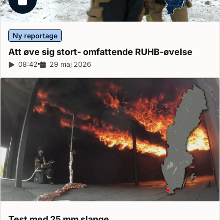
Låst reportage
Ny reportage
Att øve sig stort- omfattende
RUHB-øvelse
Reportagelængde:
08:42
Udgivelsesdato:
29 maj 2026
Test med 25 mm
slange.