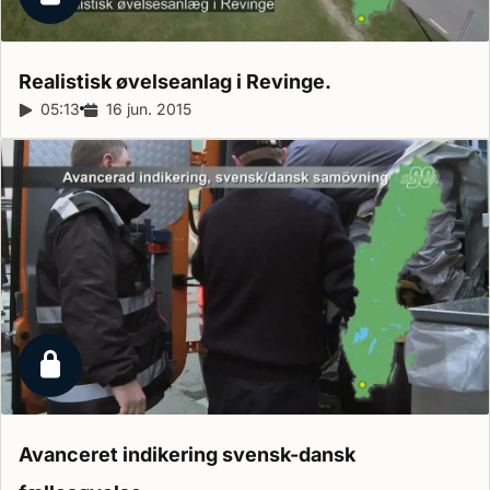
Låst reportage
Realistisk øvelseanlag i
Revinge.
Reportagelængde:
05:13
Udgivelsesdato:
16 jun. 2015
Låst reportage
Avanceret indikering svensk-dansk