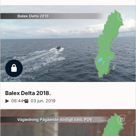
Låst reportage
Balex Delta
2018.
Reportagelængde:
06:44
Udgivelsesdato:
03 jun. 2019