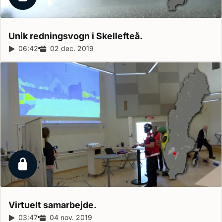
Låst reportage
Unik redningsvogn i
Skellefteå.
Reportagelængde:
06:42
Udgivelsesdato:
02 dec. 2019
Låst reportage
Virtuelt
samarbejde.
Reportagelængde:
03:47
Udgivelsesdato:
04 nov. 2019