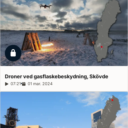
Låst reportage
Droner ved gasflaskebeskydning,
Skövde
Reportagelængde:
07:21
Udgivelsesdato:
01 mar. 2024