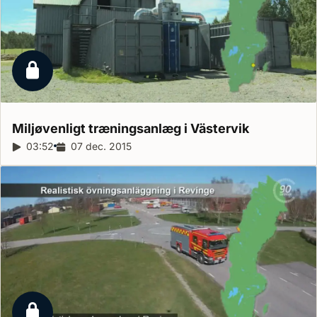
Låst reportage
Miljøvenligt træningsanlæg i
Västervik
Reportagelængde:
03:52
Udgivelsesdato:
07 dec. 2015