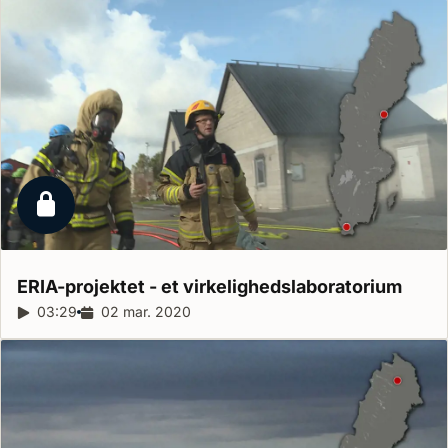
Låst reportage
ERIA-projektet - et
virkelighedslaboratorium
Reportagelængde:
03:29
Udgivelsesdato:
02 mar. 2020