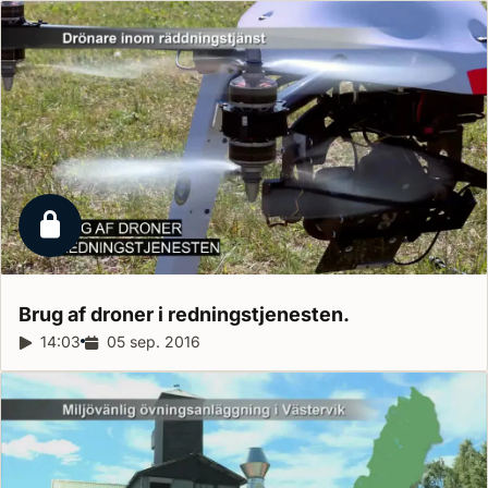
Låst reportage
Brug af droner i
redningstjenesten.
Reportagelængde:
14:03
Udgivelsesdato:
05 sep. 2016