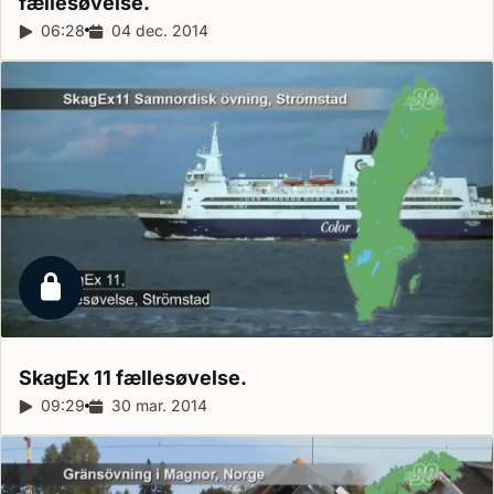
fællesøvelse.
Reportagelængde:
06:28
Udgivelsesdato:
04 dec. 2014
Låst reportage
SkagEx 11
fællesøvelse.
Reportagelængde:
09:29
Udgivelsesdato:
30 mar. 2014