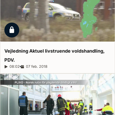
Låst reportage
Vejledning Aktuel livstruende voldshandling,
PDV.
Reportagelængde:
08:02
Udgivelsesdato:
07 feb. 2018