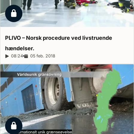
Låst reportage
PLIVO – Norsk procedure ved livstruende
hændelser.
Reportagelængde:
08:24
Udgivelsesdato:
05 feb. 2018
Låst reportage