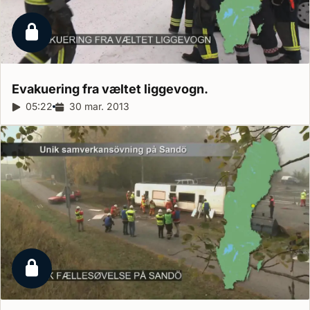
Låst reportage
Evakuering fra væltet
liggevogn.
Reportagelængde:
05:22
Udgivelsesdato:
30 mar. 2013
Låst reportage